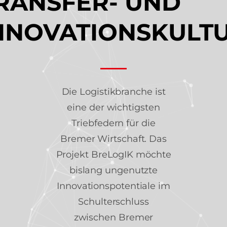
RANSFER- UND
Projektinfo
NNOVATIONSKULT
Innovationsprojekte
Weiterbildung
Die Logistikbranche ist
Botschafter:innen
eine der wichtigsten
News
Triebfedern für die
Bremer Wirtschaft. Das
Kontakt
Projekt BreLogIK möchte
bislang ungenutzte
Innovationspotentiale im
Schulterschluss
zwischen Bremer