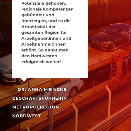
Potenziale gehoben,
regionale Kompetenzen
gebündelt und
übertragen, und so die
Attraktivität der
gesamten Region für
Arbeitgeber:innen und
Arbeitnehmer:innen
erhöht. So denkt man
den Nordwesten
erfolgreich weiter!
DR. ANNA MEINCKE,
GESCHÄFTSFÜHRERIN
METROPOLREGION
NORDWEST