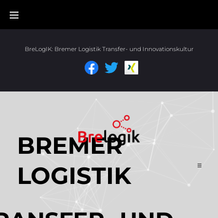
BreLogIK:
Bremer Logistik Transfer- und Innovationskultur
BREMER
LOGISTIK
Start