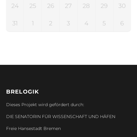
24
25
26
27
28
29
30
31
1
2
3
4
5
6
BRELOGIK
Dieses Projekt wird gefördert durch:
DIE SENATORIN FÜR WISSENSCHAFT UND HÄFEN
Freie Hansestadt Bremen