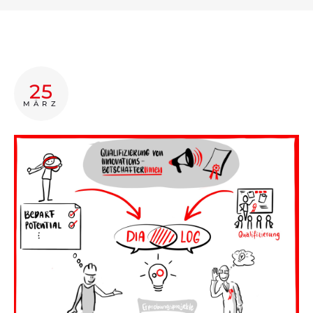
Projektinfo
Innovationsprojekte
Weiterbildung
25
MÄRZ
Botschafter:innen
News
Kontakt