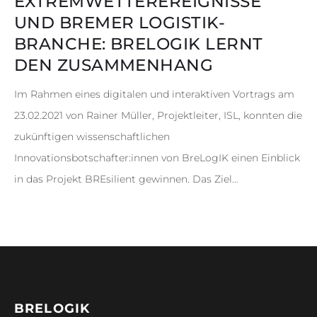
EXTREMWETTEREREIGNISSE
UND BREMER LOGISTIK-
BRANCHE: BRELOGIK LERNT
DEN ZUSAMMENHANG
Im Rahmen eines digitalen und interaktiven Vortrags am
23.02.2021 von Rainer Müller, Projektleiter, ISL, konnten die
zukünftigen wissenschaftlichen
Innovationsbotschafter:innen von BreLogIK einen Einblick
in das Projekt BREsilient gewinnen. Das Ziel…
BRELOGIK