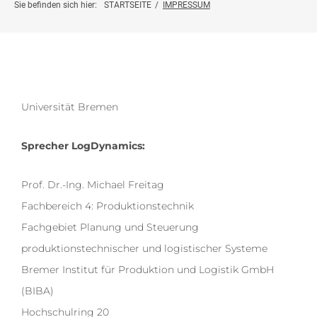
Projektinfo
Sie befinden sich hier:
STARTSEITE
/
IMPRESSUM
Innovationsprojekte
Weiterbildung
Universität Bremen
Botschafter:innen
Sprecher LogDynamics:
News
Prof. Dr.-Ing. Michael Freitag
Fachbereich 4: Produktionstechnik
Kontakt
Fachgebiet Planung und Steuerung
produktionstechnischer und logistischer Systeme
Bremer Institut für Produktion und Logistik GmbH
(BIBA)
Hochschulring 20