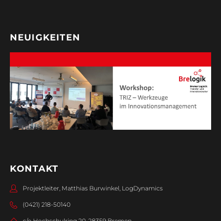
NEUIGKEITEN
KONTAKT
Projektleiter, Matthias Burwinkel, LogDynamics
(0421) 218-50140
c/o Hochschulring 20, 28359 Bremen