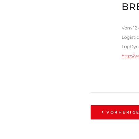
BR
Vom 12 
Logisti
LogDyna
http://
VORHERIG