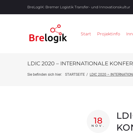
BreLogIK:
Bremer Logistik Transfer- und Innovationskultur
Start
Projektinfo
Inn
LDIC 2020 – INTERNATIONALE KONFE
Sie befinden sich hier:
STARTSEITE
/
LDIC 2020 – INTERNATIO
LDI
18
KO
NOV.