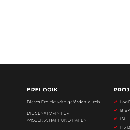
BRELOGIK
PROJ
Dieses Projekt wird gefördert durch:
Log
BIB
DIE SENATORIN FÜR
ISL
WISSENSCHAFT UND HÄFEN
HS B