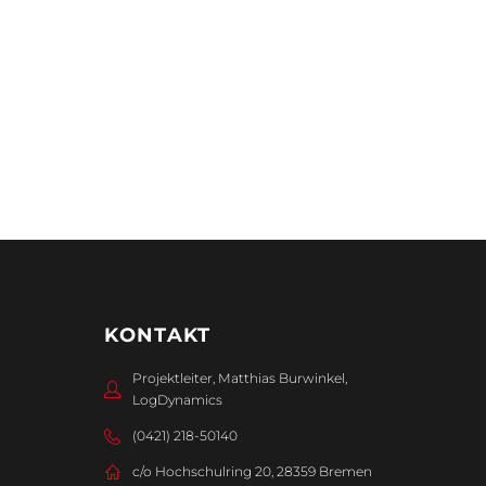
KONTAKT
Projektleiter, Matthias Burwinkel,
LogDynamics
(0421) 218-50140
c/o Hochschulring 20, 28359 Bremen