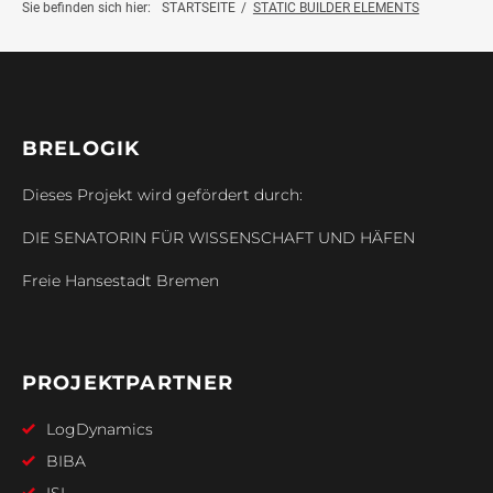
Projektinfo
Sie befinden sich hier:
STARTSEITE
/
STATIC BUILDER ELEMENTS
Innovationsprojekte
Weiterbildung
BRELOGIK
Dieses Projekt wird gefördert durch:
Botschafter:innen
DIE SENATORIN FÜR WISSENSCHAFT UND HÄFEN
News
Freie Hansestadt Bremen
Kontakt
PROJEKTPARTNER
LogDynamics
BIBA