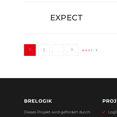
EXPECT
1
2
…
11
NEXT
BRELOGIK
PROJ
Dieses Projekt wird gefördert durch:
Log