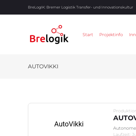
BreLogIK:
Bremer Logistik Transfer- und Innovationskultur
Start
Projektinfo
Inn
AUTOVIKKI
Produktion
AUTOV
Autonome v
Laufzeit: 