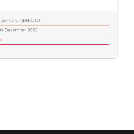
Science GmbH; DLR
bis Dezember 2022
e