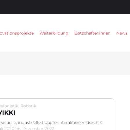
ovationsprojekte
Weiterbildung
Botschafter:innen
News
slogistik, Robotik
IKKI
isuelle, industrielle Roboterinteraktionen durch KI
Juli 2020 bis Dezember 2022