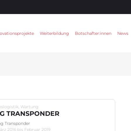
ovationsprojekte
Weiterbildung
Botschafter:innen
News
slogistik, Wartung
NG TRANSPONDER
ng Transponder
März 2016 bis Februar 2019