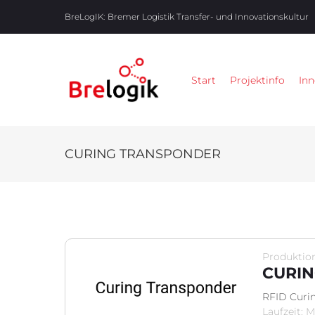
BreLogIK:
Bremer Logistik Transfer- und Innovationskultur
Start
Projektinfo
Inn
CURING TRANSPONDER
Produktion
CURI
RFID Curi
Laufzeit: 