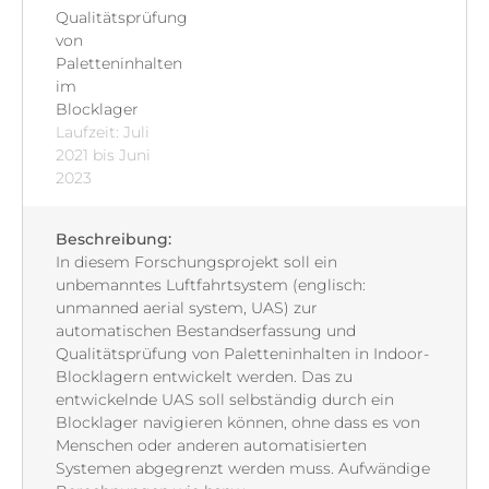
Qualitätsprüfung
von
Paletteninhalten
im
Blocklager
Laufzeit: Juli
2021 bis Juni
2023
Beschreibung:
In diesem Forschungsprojekt soll ein
unbemanntes Luftfahrtsystem (englisch:
unmanned aerial system, UAS) zur
automatischen Bestandserfassung und
Qualitätsprüfung von Paletteninhalten in Indoor-
Blocklagern entwickelt werden. Das zu
entwickelnde UAS soll selbständig durch ein
Blocklager navigieren können, ohne dass es von
Menschen oder anderen automatisierten
Systemen abgegrenzt werden muss. Aufwändige