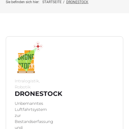
Projektinfo
Sie befinden sich hier:
STARTSEITE
/
DRONESTOCK
Innovationsprojekte
Weiterbildung
Botschafter:innen
News
Intralogistik,
Kontakt
Robotik
DRONESTOCK
Unbemanntes
Luftfahrtsystem
zur
Bestandserfassung
und