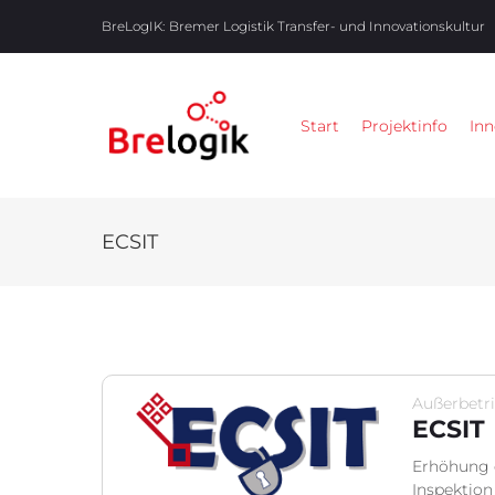
BreLogIK:
Bremer Logistik Transfer- und Innovationskultur
Start
Projektinfo
Inn
ECSIT
Außerbetri
ECSIT
Erhöhung d
Inspektion