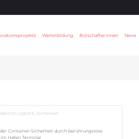
ovationsprojekte
Weiterbildung
Botschafter:innen
News
ebliche Logistik, Sicherheit
er Container-Sicherheit durch berührungslose
 im Hafen-Terminal