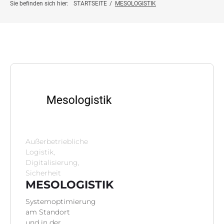
Projektinfo
Sie befinden sich hier:
STARTSEITE
/
MESOLOGISTIK
Innovationsprojekte
Weiterbildung
Botschafter:innen
News
Außerbetriebliche
Kontakt
Logistik,
Digitalisierung,
Sicherheit
MESOLOGISTIK
Systemoptimierung
am Standort
und in der