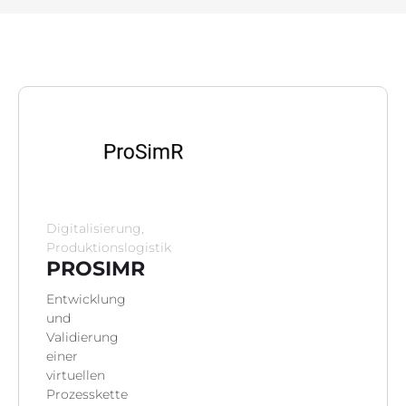
Projektinfo
Innovationsprojekte
Weiterbildung
Botschafter:innen
News
Digitalisierung,
Produktionslogistik
PROSIMR
Kontakt
Entwicklung
und
Validierung
einer
virtuellen
Prozesskette