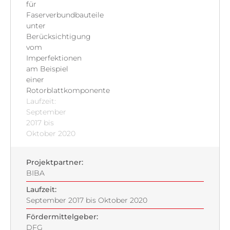
für
Faserverbundbauteile
unter
Berücksichtigung
vom
Imperfektionen
am Beispiel
einer
Rotorblattkomponente
Laufzeit:
September
2017 bis
Oktober 2020
Projektpartner:
BIBA
Laufzeit:
September 2017 bis Oktober 2020
Fördermittelgeber:
DFG