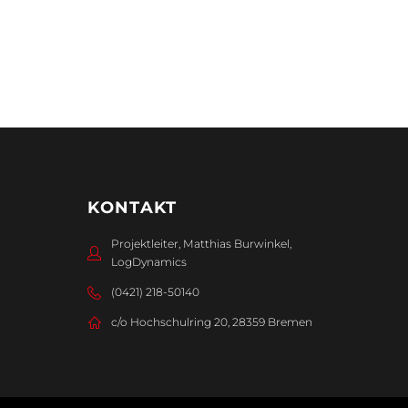
KONTAKT
Projektleiter, Matthias Burwinkel,
LogDynamics
(0421) 218-50140
c/o Hochschulring 20, 28359 Bremen