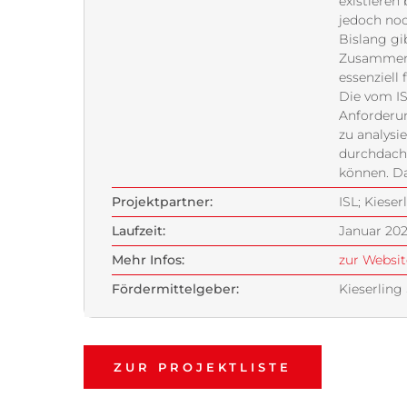
existieren 
jedoch noc
Bislang gi
Zusammens
essenziell 
Die vom IS
Anforderu
zu analysi
durchdach
können. Da
Projektpartner:
ISL; Kieser
Laufzeit:
Januar 202
Mehr Infos:
zur Websit
Fördermittelgeber:
Kieserling
ZUR PROJEKTLISTE