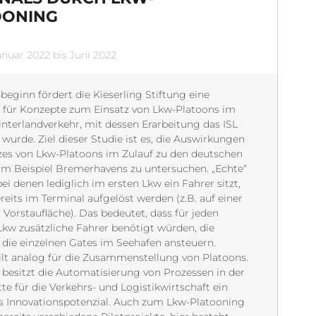
OONING
Januar 2022 bis Juni 2022
sbeginn fördert die Kieserling Stiftung eine
 für Konzepte zum Einsatz von Lkw-Platoons im
nterlandverkehr, mit dessen Erarbeitung das ISL
 wurde. Ziel dieser Studie ist es, die Auswirkungen
zes von Lkw-Platoons im Zulauf zu den deutschen
m Beispiel Bremerhavens zu untersuchen. „Echte“
ei denen lediglich im ersten Lkw ein Fahrer sitzt,
eits im Terminal aufgelöst werden (z.B. auf einer
Vorstaufläche). Das bedeutet, dass für jeden
Lkw zusätzliche Fahrer benötigt würden, die
h die einzelnen Gates im Seehafen ansteuern.
ilt analog für die Zusammenstellung von Platoons.
besitzt die Automatisierung von Prozessen in der
tte für die Verkehrs- und Logistikwirtschaft ein
s Innovationspotenzial. Auch zum Lkw-Platooning