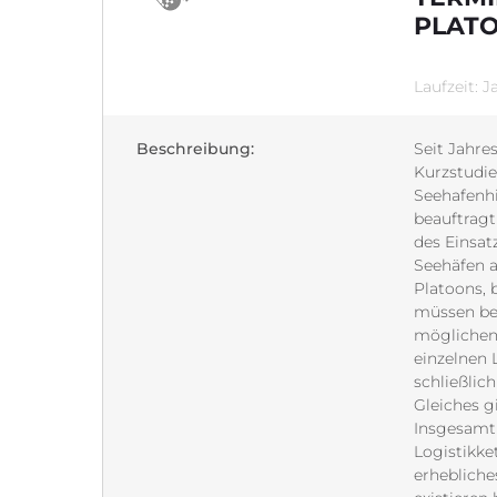
PLAT
Laufzeit: 
Beschreibung:
Seit Jahre
Kurzstudie
Seehafenhi
beauftragt
des Einsat
Seehäfen a
Platoons, b
müssen ber
möglichen 
einzelnen 
schließlic
Gleiches g
Insgesamt 
Logistikke
erhebliche