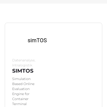
Projektinfo
Innovationsprojekte
Weiterbildung
Botschafter:innen
News
Datenanalyse,
Intralogistik
SIMTOS
Kontakt
Simulation
Based Online
Evaluation
Engine for
Container
Terminal