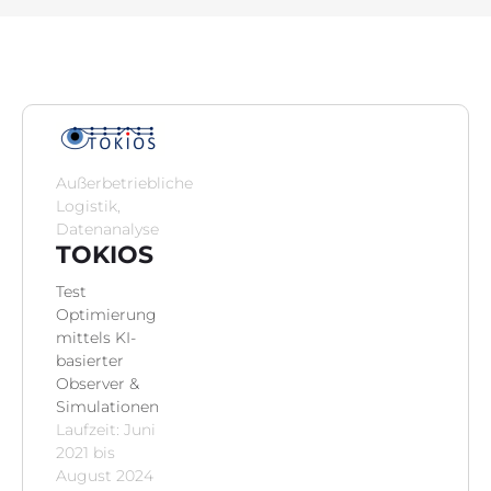
Projektinfo
Innovationsprojekte
Weiterbildung
Außerbetriebliche
Botschafter:innen
Logistik,
Datenanalyse
TOKIOS
News
Test
Optimierung
Kontakt
mittels KI-
basierter
Observer &
Simulationen
Laufzeit: Juni
2021 bis
August 2024